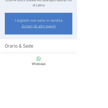
Liceo Artistico Statale Michelangelo Buonarroti
di Latina
I biglietti non sono in vendita
Scopri gli altri eventi
Orario & Sede
06 nov 2025, 09:00 – 12:00
workshop online
Whatsapp
Partecipanti
Vedi tutto
Condividi questo evento