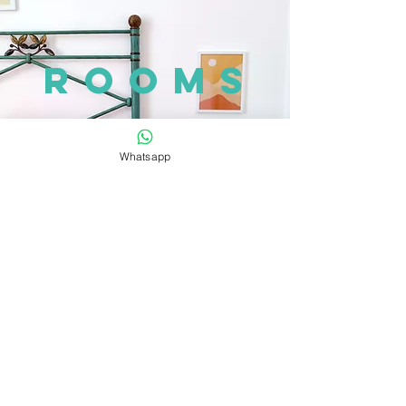
rooms
Book
Whatsapp
CHI
SIAMO
View