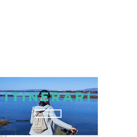
itinerari
View